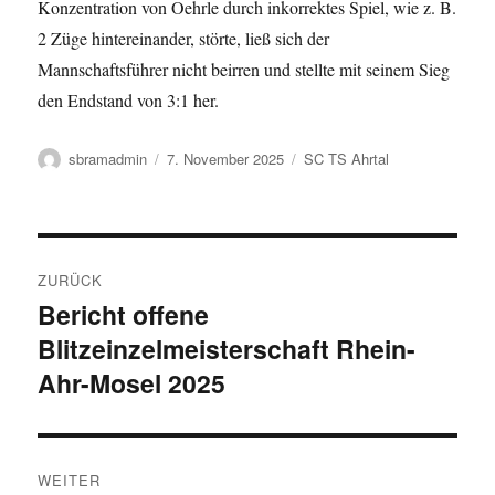
Konzentration von Oehrle durch inkorrektes Spiel, wie z. B.
2 Züge hintereinander, störte, ließ sich der
Mannschaftsführer nicht beirren und stellte mit seinem Sieg
den Endstand von 3:1 her.
Autor
Veröffentlicht
Kategorien
sbramadmin
7. November 2025
SC TS Ahrtal
am
Beitragsnavigation
ZURÜCK
Bericht offene
Vorheriger
Blitzeinzelmeisterschaft Rhein-
Beitrag:
Ahr-Mosel 2025
WEITER