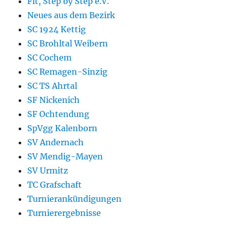
Fit, Step by Step e.V.
Neues aus dem Bezirk
SC 1924 Kettig
SC Brohltal Weibern
SC Cochem
SC Remagen-Sinzig
SC TS Ahrtal
SF Nickenich
SF Ochtendung
SpVgg Kalenborn
SV Andernach
SV Mendig-Mayen
SV Urmitz
TC Grafschaft
Turnierankündigungen
Turnierergebnisse