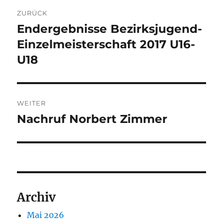
Beitragsnavigation
ZURÜCK
Endergebnisse Bezirksjugend-
Vorheriger
Beitrag:
Einzelmeisterschaft 2017 U16-
U18
WEITER
Nachruf Norbert Zimmer
Nächster
Beitrag:
Archiv
Mai 2026