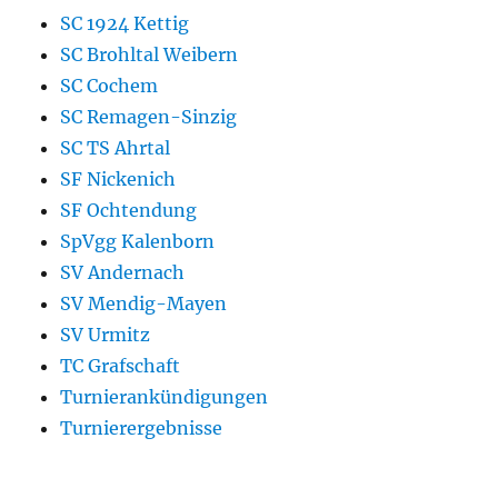
SC 1924 Kettig
SC Brohltal Weibern
SC Cochem
SC Remagen-Sinzig
SC TS Ahrtal
SF Nickenich
SF Ochtendung
SpVgg Kalenborn
SV Andernach
SV Mendig-Mayen
SV Urmitz
TC Grafschaft
Turnierankündigungen
Turnierergebnisse