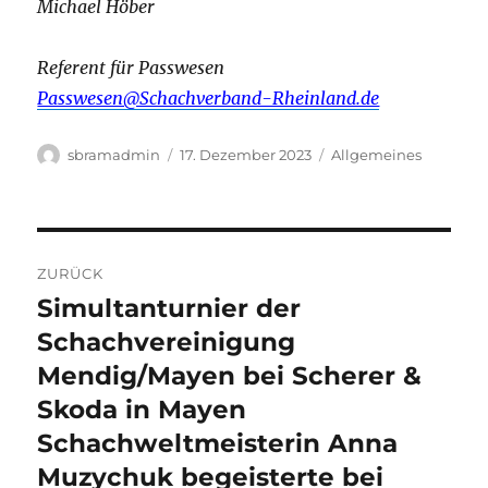
Michael Höber
Referent für Passwesen
Passwesen@Schachverband-Rheinland.de
Autor
Veröffentlicht
Kategorien
sbramadmin
17. Dezember 2023
Allgemeines
am
Beitragsnavigation
ZURÜCK
Simultanturnier der
Vorheriger
Beitrag:
Schachvereinigung
Mendig/Mayen bei Scherer &
Skoda in Mayen
Schachweltmeisterin Anna
Muzychuk begeisterte bei