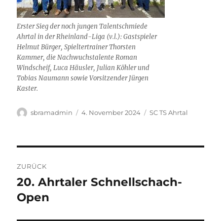
Erster Sieg der noch jungen Talentschmiede
Ahrtal in der Rheinland-Liga (v.l.): Gastspieler
Helmut Bürger, Spieltertrainer Thorsten
Kammer, die Nachwuchstalente Roman
Windscheif, Luca Häusler, Julian Köhler und
Tobias Naumann sowie Vorsitzender Jürgen
Kaster.
Autor
Veröffentlicht
Kategorien
sbramadmin
4. November 2024
SC TS Ahrtal
am
Beitragsnavigation
ZURÜCK
20. Ahrtaler Schnellschach-
Vorheriger
Beitrag:
Open