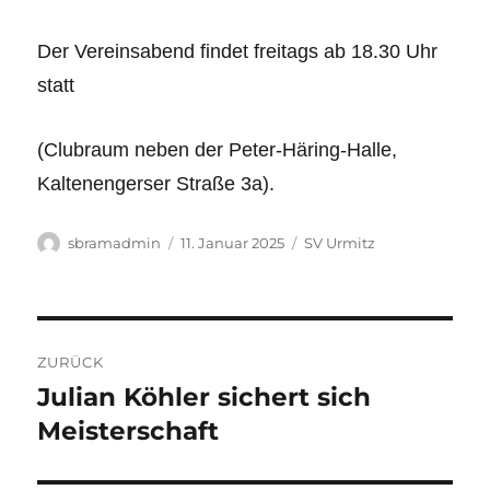
Der Vereinsabend findet freitags ab 18.30 Uhr
statt
(Clubraum neben der Peter-Häring-Halle,
Kaltenengerser Straße 3a).
Autor
Veröffentlicht
Kategorien
sbramadmin
11. Januar 2025
SV Urmitz
am
Beitragsnavigation
ZURÜCK
Julian Köhler sichert sich
Vorheriger
Beitrag:
Meisterschaft