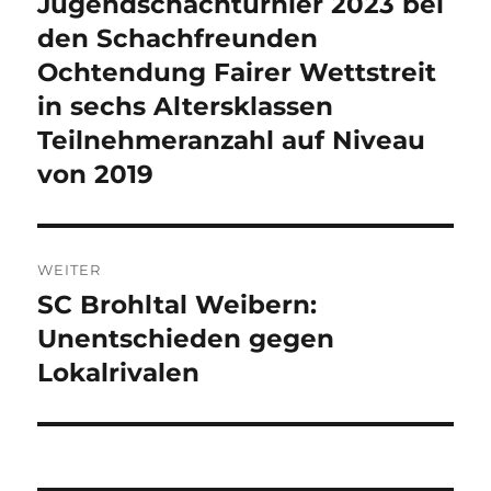
Jugendschachturnier 2023 bei
Vorheriger
Beitrag:
den Schachfreunden
Ochtendung Fairer Wettstreit
in sechs Altersklassen
Teilnehmeranzahl auf Niveau
von 2019
WEITER
SC Brohltal Weibern:
Nächster
Beitrag:
Unentschieden gegen
Lokalrivalen