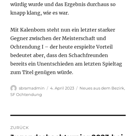
würdig wurde und das Ergebnis durchaus so
knapp klang, wie es war.
Mit Kalenborn steht nun ein letzter starker
Gegner zwischen der Meisterschaft und
Ochtendung I – der heute erspielte Vorteil
bedeutet aber, dass den Schachfreunden
bereits ein Unentschieden am letzten Spieltag
zum Titel genügen würde.
Autor
Veröffentlicht
Kategorien
sbramadmin
4. April 2023
Neues aus dem Bezirk
,
am
SF Ochtendung
Beitragsnavigation
ZURÜCK