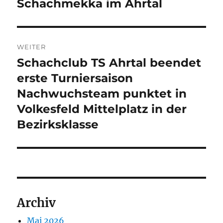
Schachmekka im Ahrtal
WEITER
Schachclub TS Ahrtal beendet
Nächster
Beitrag:
erste Turniersaison
Nachwuchsteam punktet in
Volkesfeld Mittelplatz in der
Bezirksklasse
Archiv
Mai 2026