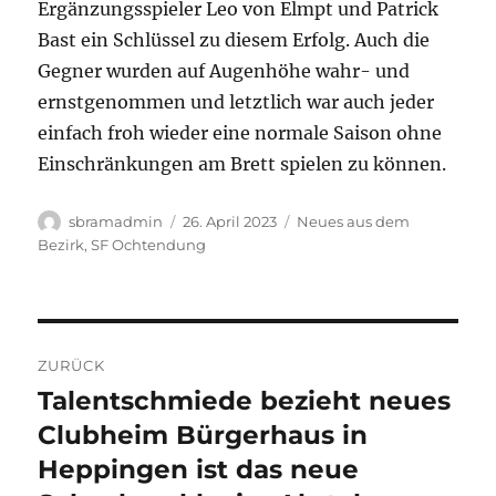
Ergänzungsspieler Leo von Elmpt und Patrick
Bast ein Schlüssel zu diesem Erfolg. Auch die
Gegner wurden auf Augenhöhe wahr- und
ernstgenommen und letztlich war auch jeder
einfach froh wieder eine normale Saison ohne
Einschränkungen am Brett spielen zu können.
Autor
Veröffentlicht
Kategorien
sbramadmin
26. April 2023
Neues aus dem
am
Bezirk
,
SF Ochtendung
Beitragsnavigation
ZURÜCK
Talentschmiede bezieht neues
Vorheriger
Beitrag:
Clubheim Bürgerhaus in
Heppingen ist das neue