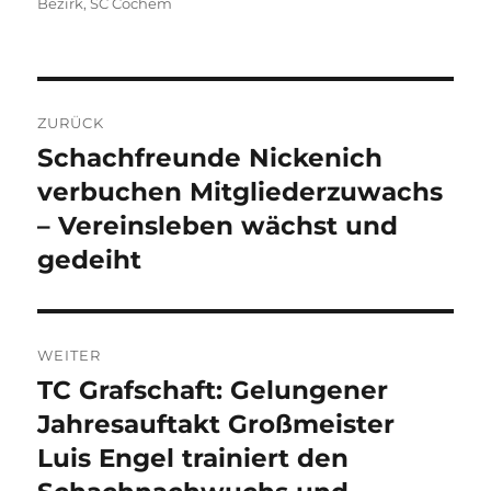
am
Bezirk
,
SC Cochem
Beitragsnavigation
ZURÜCK
Schachfreunde Nickenich
Vorheriger
Beitrag:
verbuchen Mitgliederzuwachs
– Vereinsleben wächst und
gedeiht
WEITER
TC Grafschaft: Gelungener
Nächster
Beitrag:
Jahresauftakt Großmeister
Luis Engel trainiert den