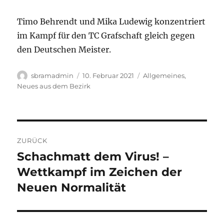
Timo Behrendt und Mika Ludewig konzentriert
im Kampf für den TC Grafschaft gleich gegen
den Deutschen Meister.
Autor
Veröffentlicht
Kategorien
sbramadmin
10. Februar 2021
Allgemeines
,
am
Neues aus dem Bezirk
Beitragsnavigation
ZURÜCK
Schachmatt dem Virus! –
Vorheriger
Beitrag:
Wettkampf im Zeichen der
Neuen Normalität