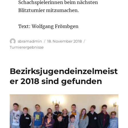
Schachspielerinnen beim nächsten
Blitzturnier mitzumachen.
Text: Wolfgang Frömbgen
Autor
Veröffentlicht
Kategorien
sbramadmin
18. November 2018
am
Turnierergebnisse
Bezirksjugendeinzelmeist
er 2018 sind gefunden