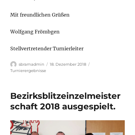
Mit freundlichen Grüßen
Wolfgang Frömbgen
Stellvertretender Turnierleiter
Autor
Veröffentlicht
Kategorien
sbramadmin
18. Dezember 2018
am
Turnierergebnisse
Bezirksblitzeinzelmeister
schaft 2018 ausgespielt.