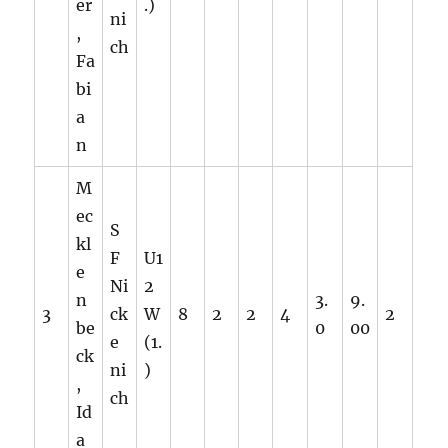
er
.)
ni
,
ch
Fa
bi
a
n
M
ec
S
kl
F
U1
e
Ni
2
n
3.
9.
3
ck
W
8
2
2
4
2
be
0
00
e
(1.
ck
ni
)
,
ch
Id
a