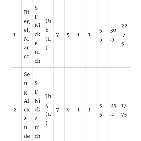
S
Bi
F
eg
U1
Ni
22
el,
6
5.
30
1
ck
7
5
1
1
.7
M
(1.
5
.5
e
5
ar
)
ni
co
ch
Se
n
S
g,
F
U1
Al
Ni
4
5.
25
17.
2
ex
ck
7
5
1
1
(1.
5
.0
75
a
e
)
n
ni
de
ch