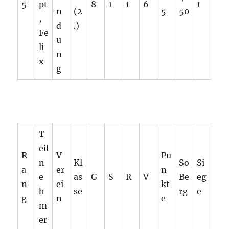
5
pt
8
1
1
6
1
n
(2
5
50
,
d
.)
Fe
u
li
n
x
g
T
eil
R
V
Pu
n
Kl
So
Si
a
er
n
e
as
G
S
R
V
Be
eg
n
ei
kt
h
se
rg
e
g
n
e
m
er