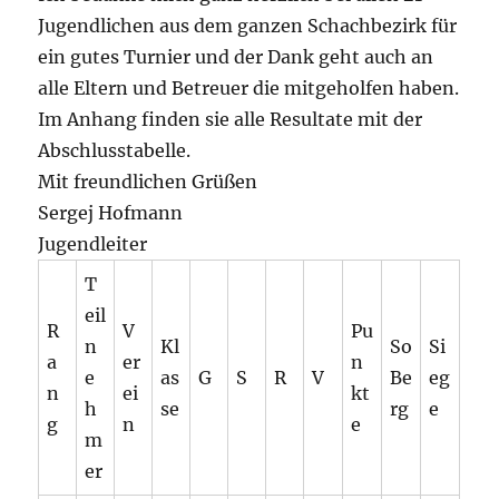
Jugendlichen aus dem ganzen Schachbezirk für
ein gutes Turnier und der Dank geht auch an
alle Eltern und Betreuer die mitgeholfen haben.
Im Anhang finden sie alle Resultate mit der
Abschlusstabelle.
Mit freundlichen Grüßen
Sergej Hofmann
Jugendleiter
T
eil
R
V
Pu
n
Kl
So
Si
a
er
n
e
as
G
S
R
V
Be
eg
n
ei
kt
h
se
rg
e
g
n
e
m
er