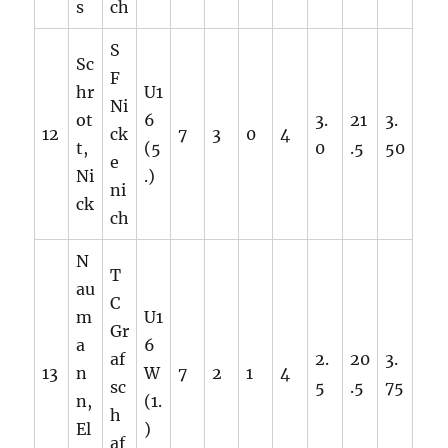
s
ch
S
Sc
F
hr
U1
Ni
ot
6
3.
21
3.
12
ck
7
3
0
4
t,
(5
0
.5
50
e
Ni
.)
ni
ck
ch
N
T
au
C
m
U1
Gr
a
6
af
2.
20
3.
13
n
W
7
2
1
4
sc
5
.5
75
n,
(1.
h
El
)
af