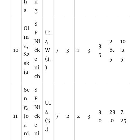
h
n
a
g
S
Ol
F
U1
m
Ni
4
2
10
a,
3.
10
ck
W
7
3
1
3
6.
.2
Sa
5
e
(1.
5
5
sk
ni
)
ia
ch
Se
S
n
F
U1
g,
Ni
4
3.
23
7.
11
Jo
ck
7
2
2
3
(3
0
.0
25
a
e
.)
ni
ni