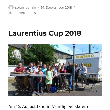
Autor
Veröffentlicht
Kategorien
sbramadmin
24. September 2018
am
Turnierergebnisse
Laurentius Cup 2018
Am 12. August fand in Mendig bei klarem