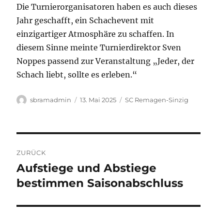
Die Turnierorganisatoren haben es auch dieses
Jahr geschafft, ein Schachevent mit
einzigartiger Atmosphäre zu schaffen. In
diesem Sinne meinte Turnierdirektor Sven
Noppes passend zur Veranstaltung „Jeder, der
Schach liebt, sollte es erleben.“
Autor
Veröffentlicht
Kategorien
sbramadmin
13. Mai 2025
SC Remagen-Sinzig
am
Beitragsnavigation
ZURÜCK
Aufstiege und Abstiege
Vorheriger
Beitrag:
bestimmen Saisonabschluss