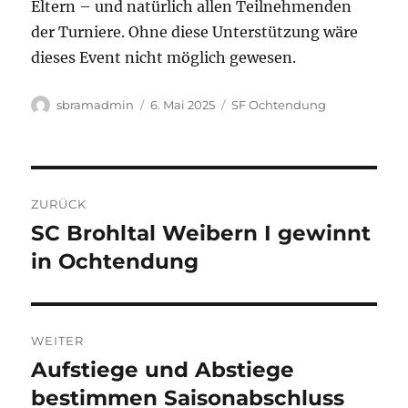
Eltern – und natürlich allen Teilnehmenden
der Turniere. Ohne diese Unterstützung wäre
dieses Event nicht möglich gewesen.
Autor
Veröffentlicht
Kategorien
sbramadmin
6. Mai 2025
SF Ochtendung
am
Beitragsnavigation
ZURÜCK
SC Brohltal Weibern I gewinnt
Vorheriger
Beitrag:
in Ochtendung
WEITER
Aufstiege und Abstiege
Nächster
Beitrag:
bestimmen Saisonabschluss