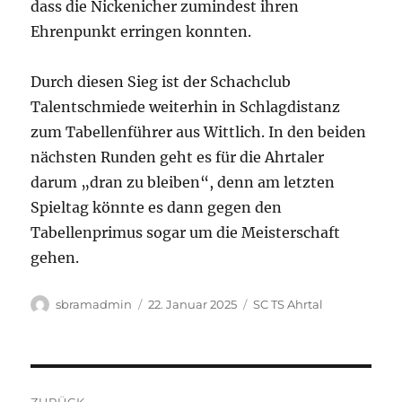
dass die Nickenicher zumindest ihren
Ehrenpunkt erringen konnten.
Durch diesen Sieg ist der Schachclub
Talentschmiede weiterhin in Schlagdistanz
zum Tabellenführer aus Wittlich. In den beiden
nächsten Runden geht es für die Ahrtaler
darum „dran zu bleiben“, denn am letzten
Spieltag könnte es dann gegen den
Tabellenprimus sogar um die Meisterschaft
gehen.
Autor
Veröffentlicht
Kategorien
sbramadmin
22. Januar 2025
SC TS Ahrtal
am
Beitragsnavigation