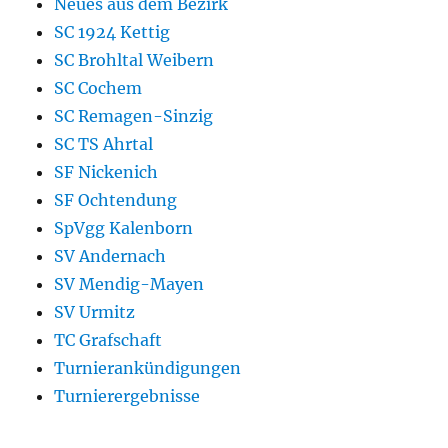
Neues aus dem Bezirk
SC 1924 Kettig
SC Brohltal Weibern
SC Cochem
SC Remagen-Sinzig
SC TS Ahrtal
SF Nickenich
SF Ochtendung
SpVgg Kalenborn
SV Andernach
SV Mendig-Mayen
SV Urmitz
TC Grafschaft
Turnierankündigungen
Turnierergebnisse