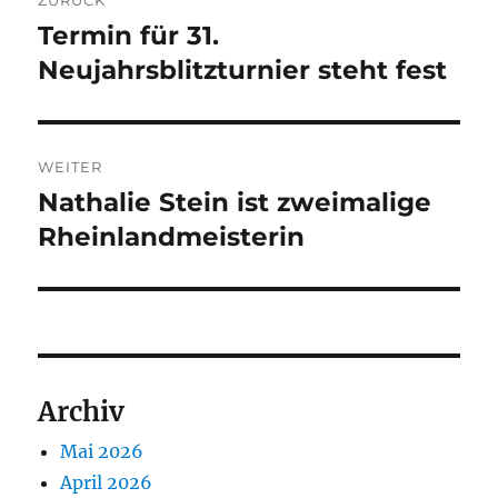
ZURÜCK
Termin für 31.
Vorheriger
Beitrag:
Neujahrsblitzturnier steht fest
WEITER
Nathalie Stein ist zweimalige
Nächster
Beitrag:
Rheinlandmeisterin
Archiv
Mai 2026
April 2026