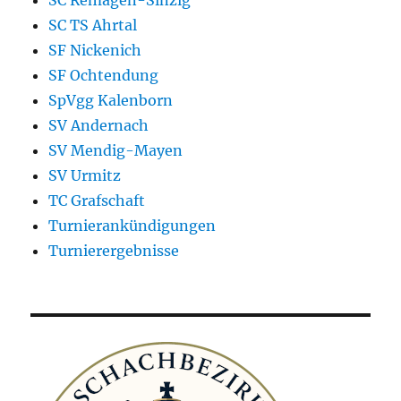
SC Remagen-Sinzig
SC TS Ahrtal
SF Nickenich
SF Ochtendung
SpVgg Kalenborn
SV Andernach
SV Mendig-Mayen
SV Urmitz
TC Grafschaft
Turnierankündigungen
Turnierergebnisse