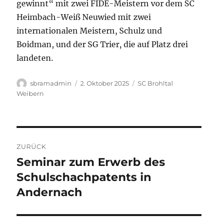
gewinnt“ mit zwei FIDE-Meistern vor dem SC
Heimbach-Weiß Neuwied mit zwei
internationalen Meistern, Schulz und
Boidman, und der SG Trier, die auf Platz drei
landeten.
Autor
Veröffentlicht
Kategorien
sbramadmin
2. Oktober 2025
SC Brohltal
am
Weibern
Beitragsnavigation
ZURÜCK
Seminar zum Erwerb des
Vorheriger
Beitrag:
Schulschachpatents in
Andernach