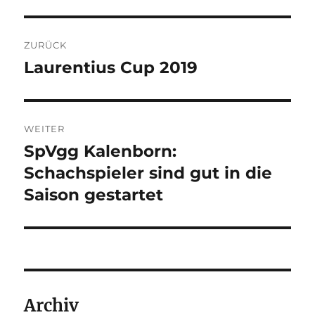
Beitragsnavigation
ZURÜCK
Laurentius Cup 2019
Vorheriger
Beitrag:
WEITER
SpVgg Kalenborn:
Nächster
Beitrag:
Schachspieler sind gut in die
Saison gestartet
Archiv